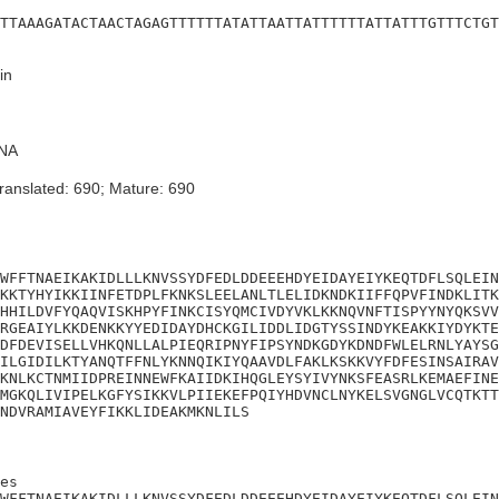
TTAAAGATACTAACTAGAGTTTTTTATATTAATTATTTTTTATTATTTGTTTCTGT
in
NA
ranslated: 690; Mature: 690
WFFTNAEIKAKIDLLLKNVSSYDFEDLDDEEEHDYEIDAYEIYKEQTDFLSQLEIN
KKTYHYIKKIINFETDPLFKNKSLEELANLTLELIDKNDKIIFFQPVFINDKLITK
HHILDVFYQAQVISKHPYFINKCISYQMCIVDYVKLKKNQVNFTISPYYNYQKSVV
RGEAIYLKKDENKKYYEDIDAYDHCKGILIDDLIDGTYSSINDYKEAKKIYDYKTE
DFDEVISELLVHKQNLLALPIEQRIPNYFIPSYNDKGDYKDNDFWLELRNLYAYSG
ILGIDILKTYANQTFFNLYKNNQIKIYQAAVDLFAKLKSKKVYFDFESINSAIRAV
KNLKCTNMIIDPREINNEWFKAIIDKIHQGLEYSYIVYNKSFEASRLKEMAEFINE
MGKQLIVIPELKGFYSIKKVLPIIEKEFPQIYHDVNCLNYKELSVGNGLVCQTKTT
NDVRAMIAVEYFIKKLIDEAKMKNLILS
es

WFFTNAEIKAKIDLLLKNVSSYDFEDLDDEEEHDYEIDAYEIYKEQTDFLSQLEIN