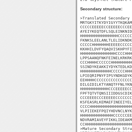
Secondary structure:
>Translated Secondary 
MRTGKYITKYDYIGYYTKQKAM
CCCCCEEEEECCEEEEECCCEE
AYEIYKEQTDFLSQLEINKNID
HHHHHHHHHHHHHHHHCCCCCC
FKNKSLEELANLTLELIDKNDK
CCCCCHHHHHHHEEEEECCCCC
KKHHILDVFYQAQVISKHPYFI
HHHHHHHHHHHHHHHCCCCHHH
LPPSAANQFNKFEINELKRKRK
CCCHHHHCCCCCCHHHHHHHHH
SSINDYKEAKKIYDYKTEDLKD
HHHHHHHHHHHHHCCCCCCHHH
LPIEQRIPNYFIPSYNDKGDYK
EEHHHHCCCCCCCCCCCCCCCC
DILGIDILKTYANQTFFNLYKN
HHHHHHHHHHHHCCCEEEEECC
FPFTQTVTQNSIIIDDGSCDIK
CCCEEEECCCEEEEECCCCCCC
KSFEASRLKEMAEFINEEIYEL
CCCCHHHHHHHHHHHHHHHHHH
VLPIIEKEFPQIYHDVNCLNYK
HHHHHHHHHHHHHHCCCCCCEE
NDVRAMIAVEYFIKKLIDEAKM
CCHHHHHHHHHHHHHHHHHHHH
>Mature Secondary Stru