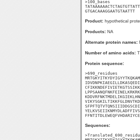
>100_bases

TATAAAAAACTCTAGTGTTATT
GTGACAAAGGAATGTAATTT
Product:
hypothetical prote
Products:
NA
Alternate protein names:
Number of amino acids:
T
Protein sequence:
>690_residues

MRTGKYITKYDYIGYYTKQKAM
IDVDNPKIAEGILLDKASQEDI
CFIKKNDEFIVIETKGTSSIKK
LPPSAANQFNKFEINELKRKRK
KDDVRFNKTMDELIKGIEKLHN
VIKYSGKILTIKKFGLDNVTKD
SFPFTQTVTQNSIIIDDGSCDI
YELKVSEIIKNMYDLADFFIVS
FFNTITDLEWEQFVHDARIYCE
Sequences:
>Translated_690_residu
MRTGKYITKYDYIGYYTKQKAM