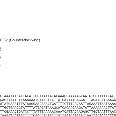
A
932 (Counterclockwise)
2
9
7
CTAAATATGATTACATTGGTTATTATACAAAGCAAAAAGCAATGTGGTTTTTCACT
GACTTATTGTTAAAAAATGTTAGTTCTTATGATTTTGAGGATTTAGATGATGAAGA
ATATGAAATTTATAAGGAACAAACTGATTTTCTTTCACAATTAGAAATTAATAAAA
TTGCTGAAGGTATTTTATTAGATAAAGCATCACAAGAAGATATTAAAAAAACTTAT
TTCGAAACTGATCCTTTATTTAAAAACAAATCATTAGAAGAGCTTGCTAATTTAAC
TAAAATCATTTTTTTTCAACCTGTTTTTATTAATGATAAATTAATTACTAAACCCG