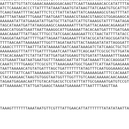
AATTTATTGTTATCGAAACAAAAGGGACAAGTTCAATTAAAAAACACCATATTTTA
ATCTCAAAACACCCTTATTTTATAAATAAATGTATAAGTTATCAAATGTGCATTGT
TCAAGTAAATTTTACAATTTCTCCTTATTATAATTATCAAAAAAGCGTAGTTTTAT
AATTTAATAAATTTGAAATTAATGAATTAAAACGTAAACGTAAGCGTGGAGAAGCA
AAAAAATATTATGAAGATATTGATGCTTATGATCATTGTAAAGGTATTTTAATAGA
TAGCATAAATGATTATAAGGAAGCCAAAAAAATTTATGATTACAAAACAGAAGATT
AAACCATGGATGAATTAATTAAAGGCATTGAAAAATTACACAATGATTTTGATGAA
AAACAAAATTTATTAGCTTTGCCTATCGAACAAAGAATTCCTAACTATTTTATACC
TAAGGATAATGATTTTTGATTAGAATTAAGAAATTTATACGCATATAGCGGATATG
TTTTAACAATTAAAAAATTTGGTTTAGATAATGTTACTAAAGATATATTAGGGATT
CAAACCTTTTTTAATTTATATAAAAATAATCAAATAAAGATCTATCAAGCTGCTGT
AAAAAAGGTTTATTTTGATTTTGAATCAATTAATTCAGCAATTCGCGCTGTTGATA
TTACACAAAATTCTATTATTATTGATGATGGAAGTTGTGATATTAAAAATTTAAAA
CGTGAAATTAATAATGAATGGTTTAAAGCAATTATTGATAAAATTCACCAGGGATT
CAAATCTTTTGAAGCTTCGCGTCTTAAAGAAATGGCTGAATTCATTAATGAAGAAA
TAATTAAAAACATGTATGATTTAGCTGATTTTTTTATAGTTTCAATGGGAAAGCAA
GGTTTTTATTCAATTAAAAAAGTCTTACCAATTATTGAAAAAGAATTTCCACAAAT
CTACAAAGAACTAAGTGTGGGTAATGGTTTGGTTTGTCAAACAAAAACAACAAAAC
TAGAATGAGAACAATTTGTACATGACGCTCGTATTTATTGCGAAAATGATGTCCGT
ATTAAAAAACTTATTGATGAAGCTAAAATGAAAAATTTAATTTTAAGTTAA
TAAAGTTTTTTTAAATAATGTTCGTTTATTGAACATTATTTTTTTATATATAATTA