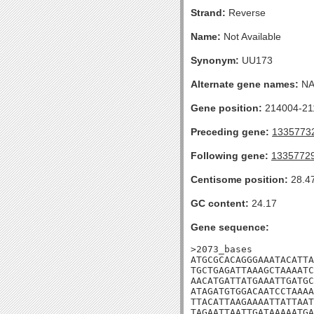
Strand:
Reverse
Name:
Not Available
Synonym:
UU173
Alternate gene names:
N
Gene position:
214004-211
Preceding gene:
1335773
Following gene:
1335772
Centisome position:
28.4
GC content:
24.17
Gene sequence:
>2073_bases

ATGCGCACAGGGAAATACATTA
TGCTGAGATTAAAGCTAAAATC
AACATGATTATGAAATTGATGC
ATAGATGTGGACAATCCTAAAA
TTACATTAAGAAAATTATTAAT
TAGAATTAATTGATAAAAATGA