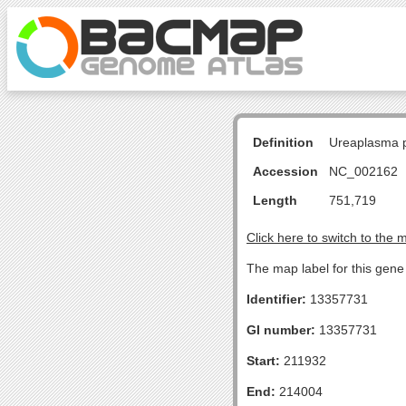
Definition
Ureaplasma p
Accession
NC_002162
Length
751,719
Click here to switch to the 
The map label for this gene 
Identifier:
13357731
GI number:
13357731
Start:
211932
End:
214004