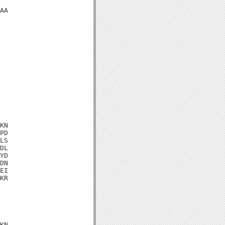
AA

KN

PD

LS

DL

YD

DN

EI

KR

KN
