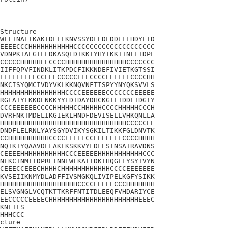
Structure

WFFTNAEIKAKIDLLLKNVSSYDFEDLDDEEEHDYEID

EEEECCCHHHHHHHHHHHCCCCCCCCCCCCCCCCCCCC

VDNPKIAEGILLDKASQEDIKKTYHYIKKIINFETDPL

CCCCCHHHHHEECCCCHHHHHHHHHHHHHHHCCCCCCC

IIFFQPVFINDKLITKPDCFIKKNDEFIVIETKGTSSI

EEEEEEEEECCEEECCCCCEEECCCCEEEEEECCCCHH

NKCISYQMCIVDYVKLKKNQVNFTISPYYNYQKSVVLS

HHHHHHHHHHHHHHHHCCCCEEEEEECCCCCCCEEEEE

RGEAIYLKKDENKKYYEDIDAYDHCKGILIDDLIDGTY

CCCEEEEEECCCCHHHHHCCHHHHHCCCCHHHHHCCCH

DVRFNKTMDELIKGIEKLHNDFDEVISELLVHKQNLLA

HHHHHHHHHHHHHHHHHHHHHHHHHHHHHHHCCCCCEE

DNDFLELRNLYAYSGYDVIKYSGKILTIKKFGLDNVTK

CCHHHHHHHHHHCCCCEEEEECCEEEEEEECCCCHHHH

NQIKIYQAAVDLFAKLKSKKVYFDFESINSAIRAVDNS

CEEEEHHHHHHHHHHHCCCEEEEEHHHHHHHHHHHCCC

NLKCTNMIIDPREINNEWFKAIIDKIHQGLEYSYIVYN

CEEECCEEECHHHHCHHHHHHHHHHHHCCCCEEEEEEE

KVSEIIKNMYDLADFFIVSMGKQLIVIPELKGFYSIKK

HHHHHHHHHHHHHHHHHHHCCCCEEEEECCCHHHHHHH

ELSVGNGLVCQTKTTKRFFNTITDLEEQFVHDARIYCE

EECCCCCEEEECHHHHHHHHHHHHHHHHHHHHHHEEEC

KNLILS

HHHCCC

cture
