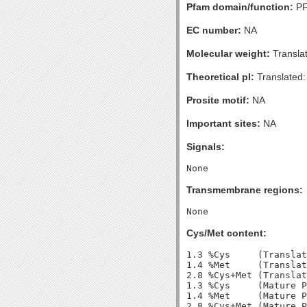
Pfam domain/function:
PF
EC number:
NA
Molecular weight:
Transla
Theoretical pI:
Translated:
Prosite motif:
NA
Important sites:
NA
Signals:
Transmembrane regions:
Cys/Met content:
1.3 %Cys     (Translat
1.4 %Met     (Translat
2.8 %Cys+Met (Translat
1.3 %Cys     (Mature P
1.4 %Met     (Mature P