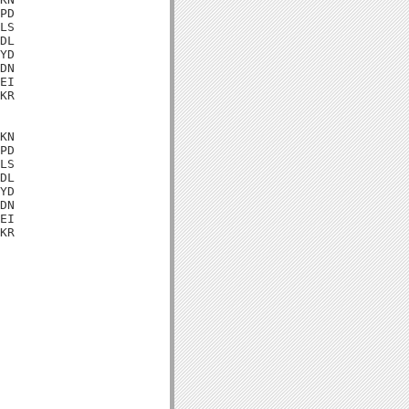
PD

LS

DL

YD

DN

EI

KR

KN

PD

LS

DL

YD

DN

EI

KR
