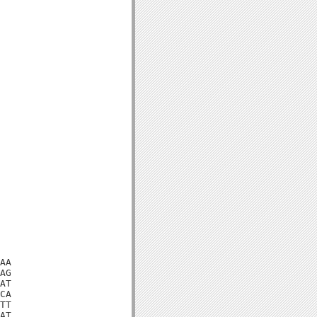
AA

AG

AT

CA

TT

AT
