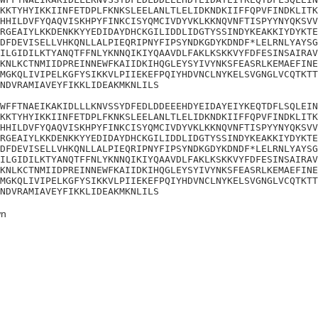
KKTYHYIKKIINFETDPLFKNKSLEELANLTLELIDKNDKIIFFQPVFINDKLITK
HHILDVFYQAQVISKHPYFINKCISYQMCIVDYVKLKKNQVNFTISPYYNYQKSVV
RGEAIYLKKDENKKYYEDIDAYDHCKGILIDDLIDGTYSSINDYKEAKKIYDYKTE
DFDEVISELLVHKQNLLALPIEQRIPNYFIPSYNDKGDYKDNDF*LELRNLYAYSG
ILGIDILKTYANQTFFNLYKNNQIKIYQAAVDLFAKLKSKKVYFDFESINSAIRAV
KNLKCTNMIIDPREINNEWFKAIIDKIHQGLEYSYIVYNKSFEASRLKEMAEFINE
MGKQLIVIPELKGFYSIKKVLPIIEKEFPQIYHDVNCLNYKELSVGNGLVCQTKTT
NDVRAMIAVEYFIKKLIDEAKMKNLILS

WFFTNAEIKAKIDLLLKNVSSYDFEDLDDEEEHDYEIDAYEIYKEQTDFLSQLEIN
KKTYHYIKKIINFETDPLFKNKSLEELANLTLELIDKNDKIIFFQPVFINDKLITK
HHILDVFYQAQVISKHPYFINKCISYQMCIVDYVKLKKNQVNFTISPYYNYQKSVV
RGEAIYLKKDENKKYYEDIDAYDHCKGILIDDLIDGTYSSINDYKEAKKIYDYKTE
DFDEVISELLVHKQNLLALPIEQRIPNYFIPSYNDKGDYKDNDF*LELRNLYAYSG
ILGIDILKTYANQTFFNLYKNNQIKIYQAAVDLFAKLKSKKVYFDFESINSAIRAV
KNLKCTNMIIDPREINNEWFKAIIDKIHQGLEYSYIVYNKSFEASRLKEMAEFINE
MGKQLIVIPELKGFYSIKKVLPIIEKEFPQIYHDVNCLNYKELSVGNGLVCQTKTT
NDVRAMIAVEYFIKKLIDEAKMKNLILS
n