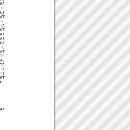
GA

TG

CT

AT

TG

TA

GT

AT

AT

GA

TG

AT

TG

AG

TA

TT

TT

GT

GC

AT
