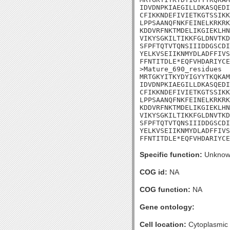
IDVDNPKIAEGILLDKASQEDI
CFIKKNDEFIVIETKGTSSIKK
LPPSAANQFNKFEINELKRKRK
KDDVRFNKTMDELIKGIEKLHN
VIKYSGKILTIKKFGLDNVTKD
SFPFTQTVTQNSIIIDDGSCDI
YELKVSEIIKNMYDLADFFIVS
FFNTITDLE*EQFVHDARIYCE
>Mature_690_residues

MRTGKYITKYDYIGYYTKQKAM
IDVDNPKIAEGILLDKASQEDI
CFIKKNDEFIVIETKGTSSIKK
LPPSAANQFNKFEINELKRKRK
KDDVRFNKTMDELIKGIEKLHN
VIKYSGKILTIKKFGLDNVTKD
SFPFTQTVTQNSIIIDDGSCDI
YELKVSEIIKNMYDLADFFIVS
FFNTITDLE*EQFVHDARIYCE
Specific function:
Unknow
COG id:
NA
COG function:
NA
Gene ontology:
Cell location:
Cytoplasmic